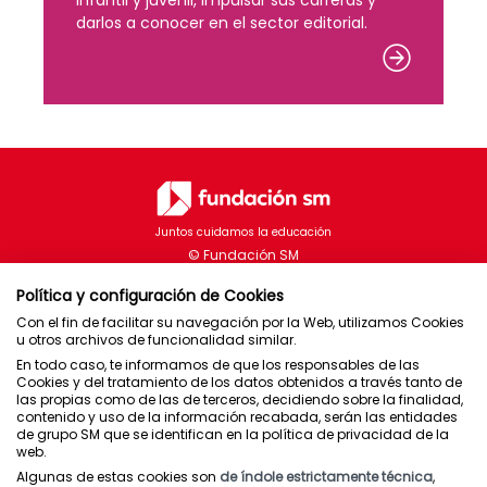
darlos a conocer en el sector editorial.
d
Juntos cuidamos la educación
Política y configuración de Cookies
Proyectos
Contacto
Con el fin de facilitar su navegación por la Web, utilizamos Cookies
u otros archivos de funcionalidad similar.
En todo caso, te informamos de que los responsables de las
Cookies y del tratamiento de los datos obtenidos a través tanto de
las propias como de las de terceros, decidiendo sobre la finalidad,
Brasil
contenido y uso de la información recabada, serán las entidades
de grupo SM que se identifican en la política de privacidad de la
Chile
web.
España
Algunas de estas cookies son
de índole estrictamente técnica
,