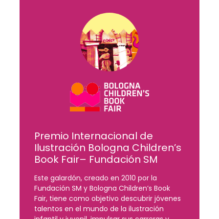
Premio Internacional de
s
Ilustración Bologna Children’s
Book Fair– Fundación SM
Este galardón, creado en 2010 por la
E
Fundación SM y Bologna Children’s Book
F
s
Fair, tiene como objetivo descubrir jóvenes
F
talentos en el mundo de la ilustración
t
infantil y juvenil, impulsar sus carreras y
i