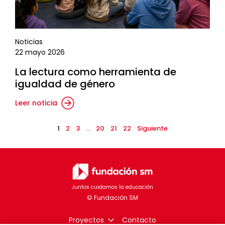
Noticias
22 mayo 2026
La lectura como herramienta de
igualdad de género
Leer noticia
1
2
3
…
20
21
22
Siguiente
Juntos cuidamos la educación
Proyectos
Contacto