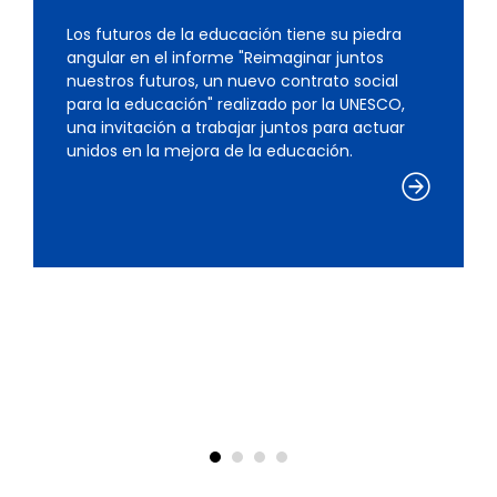
Los futuros de la educación tiene su piedra
Encuentra ideas inspiradoras en la revista de
angular en el informe "Reimaginar juntos
innovación educativa del Observatorio de la
nuestros futuros, un nuevo contrato social
Escuela (OES)
para la educación" realizado por la UNESCO,
una invitación a trabajar juntos para actuar
unidos en la mejora de la educación.