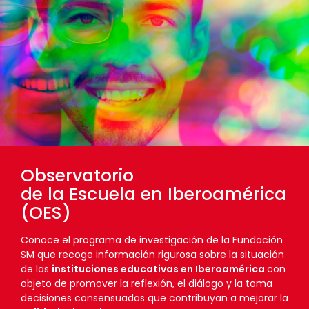
Observatorio
de la Escuela en Iberoamérica
(OES)
Conoce el programa de investigación de la Fundación
SM que recoge información rigurosa sobre la situación
de las
instituciones educativas en Iberoamérica
con
objeto de promover la reflexión, el diálogo y la toma
decisiones consensuadas que contribuyan a mejorar la