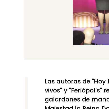
Las autoras de "Hoy
vivos" y "Feriópolis" 
galardones de mano
Majestad la Reina Do