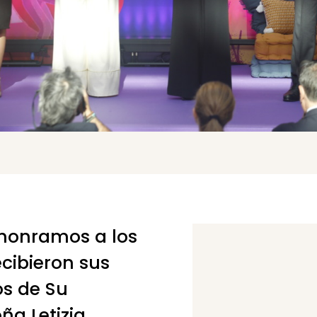
 honramos a los
recibieron sus
s de Su
ña Letizia