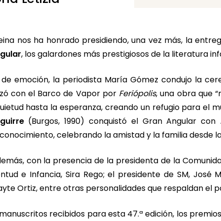
eina nos ha honrado presidiendo, una vez más, la entre
gular
, los galardones más prestigiosos de la literatura inf
o de emoción, la periodista María Gómez condujo la ce
alzó con el Barco de Vapor por
Feriópolis
, una obra que 
uietud hasta la esperanza, creando un refugio para el mun
guirre
(Burgos, 1990) conquistó el Gran Angular con
toconocimiento, celebrando la amistad y la familia desde 
demás, con la presencia de la presidenta de la Comunidad
ntud e Infancia, Sira Rego; el presidente de SM, José M
yte Ortiz, entre otras personalidades que respaldan el p
anuscritos recibidos para esta 47.ª edición, los premio