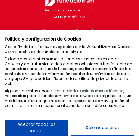
Juntos cuidamos la educación
Proyectos
Contacto
Política y configuración de Cookies
Con el fin de facilitar su navegación por la Web, utilizamos Cookies
u otros archivos de funcionalidad similar.
En todo caso, te informamos de que los responsables de las
Brasil
Cookies y del tratamiento de los datos obtenidos a través tanto de
las propias como de las de terceros, decidiendo sobre la finalidad,
Chile
contenido y uso de la información recabada, serán las entidades
de grupo SM que se identifican en la política de privacidad de la
España
web.
México
Algunas de estas cookies son
de índole estrictamente técnica
,
necesarias para el funcionamiento de la web o de algunos de sus
Puerto Rico
módulos, de forma que mejoran la experiencia de navegación al
permitir al sistema reconocer al usuario en sus diferentes visitas.
Newsletter
Política de privacidad
Aceptar todas las
Solo necesarias
Condiciones de uso
cookies
Política de cookies