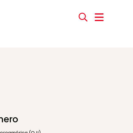
nero
beroamérica (OJI)