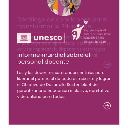
Decálogo de condiciones para
transformar la Educación
El profesorado es el factor intraescolar que
más influye en el aprendizaje del alumnado. Es
de vital importancia disponer de estrategias
Informe mundial sobre el
para promover su desarrollo profesional.
personal docente
Las y los docentes son fundamentales para
liberar el potencial de cada estudiante y lograr
el Objetivo de Desarrollo Sostenible 4 de
garantizar una educación inclusiva, equitativa
y de calidad para todos.