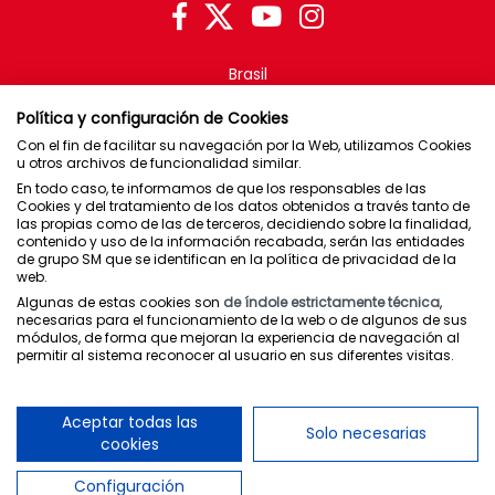
Brasil
Chile
Política y configuración de Cookies
España
Con el fin de facilitar su navegación por la Web, utilizamos Cookies
México
u otros archivos de funcionalidad similar.
En todo caso, te informamos de que los responsables de las
Puerto Rico
Cookies y del tratamiento de los datos obtenidos a través tanto de
las propias como de las de terceros, decidiendo sobre la finalidad,
contenido y uso de la información recabada, serán las entidades
Newsletter
de grupo SM que se identifican en la política de privacidad de la
web.
Política de privacidad
Algunas de estas cookies son
de índole estrictamente técnica
,
Condiciones de uso
necesarias para el funcionamiento de la web o de algunos de sus
Política de cookies
módulos, de forma que mejoran la experiencia de navegación al
permitir al sistema reconocer al usuario en sus diferentes visitas.
Canal interno de comunicaciones
Aceptar todas las
Solo necesarias
cookies
Configuración