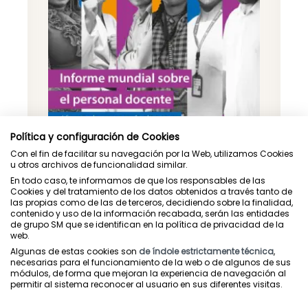
Política y configuración de Cookies
Con el fin de facilitar su navegación por la Web, utilizamos Cookies
u otros archivos de funcionalidad similar.
En todo caso, te informamos de que los responsables de las
Cookies y del tratamiento de los datos obtenidos a través tanto de
las propias como de las de terceros, decidiendo sobre la finalidad,
contenido y uso de la información recabada, serán las entidades
Informe mundial de la profesión
de grupo SM que se identifican en la política de privacidad de la
web.
docente
Algunas de estas cookies son
de índole estrictamente técnica
,
necesarias para el funcionamiento de la web o de algunos de sus
Las y los docentes son fundamentales para liberar
módulos, de forma que mejoran la experiencia de navegación al
el potencial de cada estudiante y lograr el Objetivo
permitir al sistema reconocer al usuario en sus diferentes visitas.
de Desarrollo Sostenible 4 de garantizar una