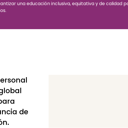
antizar una educación inclusiva, equitativa y de calidad p
os.
Personal
 global
para
ancia de
ón.