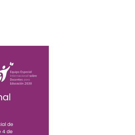
nal
ial de
e 4 de