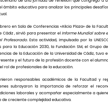
 escenario de una jornada de reflexión que congregó a
el ámbito educativo para analizar los principales desafí
ual.
febrero en
Sala de Conferencias «Alicia Plaza» de la Facul
e Cádiz
, sirvió para presentar el
Informe Mundial sobre e
l Profesorado.
Esta actividad, impulsada por l
a UNESCO
s para la Educación 2030,
la Fundación SM, el Grupo d
encias de la Educación de la Universidad de Cádiz
, tuvo 
resente y el futuro de la profesión docente con el alumna
el rol de profesionales de la educación.
inieron responsables académicos de la Facultad y re
ienes subrayaron la importancia de reforzar el recono
ndiciones laborales y acompañar especialmente a quien
o de creciente complejidad educativa.