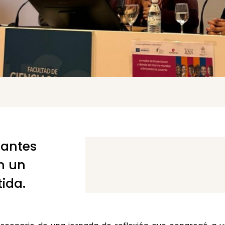
iantes
n un
ida.