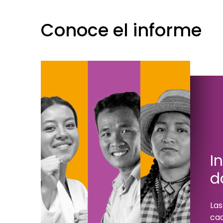
Conoce el informe
I
d
Las
cad