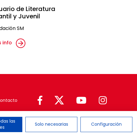
uario de Literatura
antil y Juvenil
dación SM
 info
ontacto
das las
Solo necesarias
Configuración
es
Newsletter