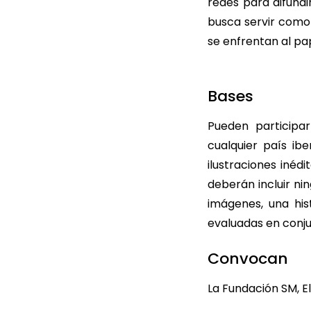
redes para difundi
busca servir como 
se enfrentan al pa
Bases
Pueden participar
cualquier país ib
ilustraciones inéd
deberán incluir ni
imágenes, una his
evaluadas en conju
Convocan
La Fundación SM, El