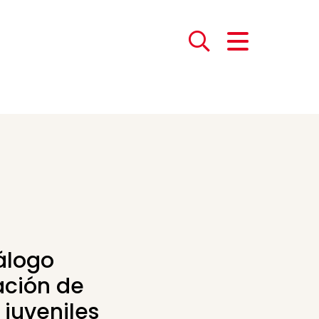
álogo
ación de
 juveniles