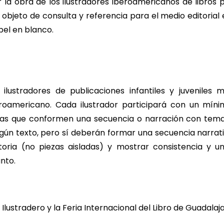
r la obra de los ilustradores iberoamericanos de libros 
objeto de consulta y referencia para el medio editorial 
pel en blanco.
 ilustradores de publicaciones infantiles y juveniles 
eroamericano. Cada ilustrador participará con un mí
itas que conformen una secuencia o narración con tema l
ngún texto, pero sí deberán formar una secuencia narrati
toria (no piezas aisladas) y mostrar consistencia y u
nto.
 Ilustradero y la Feria Internacional del Libro de Guadalaja