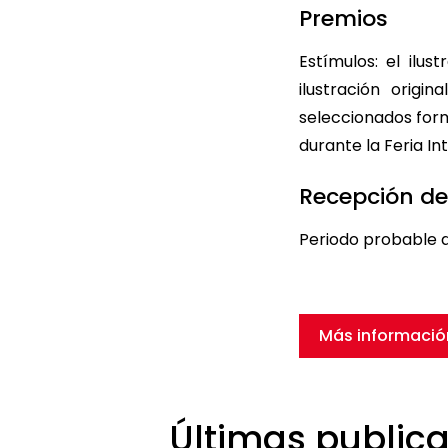
Premios
Estímulos: el ilu
ilustración origi
seleccionados form
durante la Feria In
Recepción de
Periodo probable d
Más informaci
Últimas public