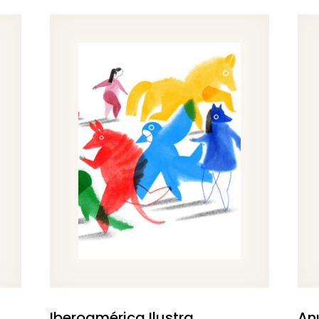
Iberoamérica Ilustra.
An