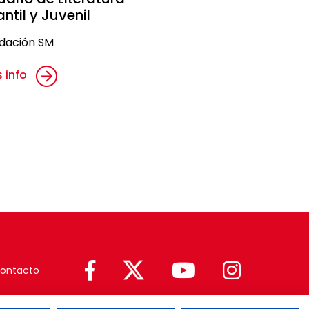
antil y Juvenil
dación SM
 info
ontacto