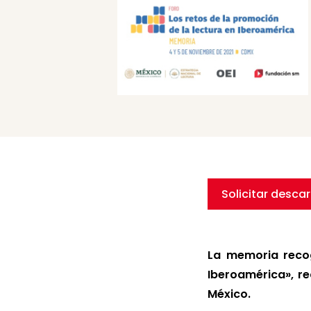
Solicitar desca
La memoria recog
Iberoamérica», re
México.